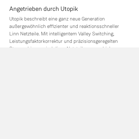
Angetrieben durch Utopik
Utopik beschreibt eine ganz neue Generation
außergewöhnlich effizienter und reaktionsschneller
Linn Netzteile. Mit intelligentem Valley Switching,
Leistungsfaktorkorrektur und präzisionsgeregelten
Stromschienen sind diese Netzteile unsere bisher
saubersten und besten.
Utopik ist als Upgrade für viele unserer
Vorgängermodelle und Geräte unserer aktuellen
Produktreihe erhältlich. Finden Sie einen Händler, um
mehr über ihre Optionen zu erfahren.
Händler finden