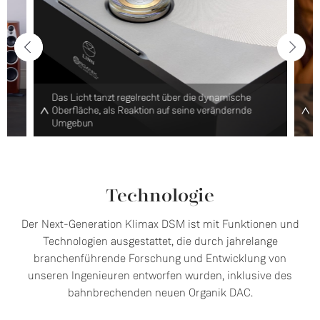
Das Licht tanzt regelrecht über die dynamische
D
Oberfläche, als Reaktion auf seine verändernde
B
Umgebun
h
Technologie
Der Next-Generation Klimax DSM ist mit Funktionen und
Technologien ausgestattet, die durch jahrelange
branchenführende Forschung und Entwicklung von
unseren Ingenieuren entworfen wurden, inklusive des
bahnbrechenden neuen Organik DAC.