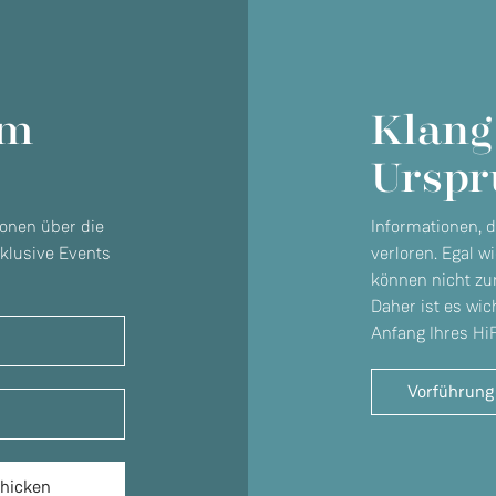
em
Klang
Urspr
ionen über die
Informationen, d
klusive Events
verloren. Egal w
können nicht zur
ind Sie derzeit in Besitz eines oder mehrerer Li
Daher ist es wic
Anfang Ihres Hi
Geräte?
Vorführung
Ja
Nein