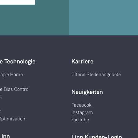
e Technologie
Karriere
logie Home
Offene Stellenangebote
k
e Bias Control
Neuigkeiten
k
Facebook
t
Instagram
ptimisation
YouTube
Linn
Linn Kunden-Login