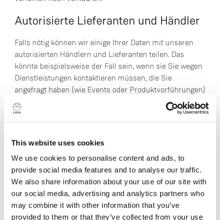
Autorisierte Lieferanten und Händler
Falls nötig können wir einige Ihrer Daten mit unseren
autorisierten Händlern und Lieferanten teilen. Das
könnte beispielsweise der Fall sein, wenn sie Sie wegen
Dienstleistungen kontaktieren müssen, die Sie
angefragt haben (wie Events oder Produktvorführungen)
oder um Ihnen mit einem Produkt zu helfen oder es zu
reparieren.
Vertreter
This website uses cookies
Wir beauftragen manchmal andere Unternehmen und
We use cookies to personalise content and ads, to
Individuen, die für uns bestimmte Funktionen erfüllen.
provide social media features and to analyse our traffic.
Dazu gehören die Lieferung von Waren, das Versenden
We also share information about your use of our site with
von Briefpost und E-Mails, das Entfernen duplizierter
our social media, advertising and analytics partners who
Informationen von Kundenlisten, das Analysieren von
may combine it with other information that you’ve
Daten, Hilfe beim Marketing, die Bearbeitung von per
provided to them or that they’ve collected from your use