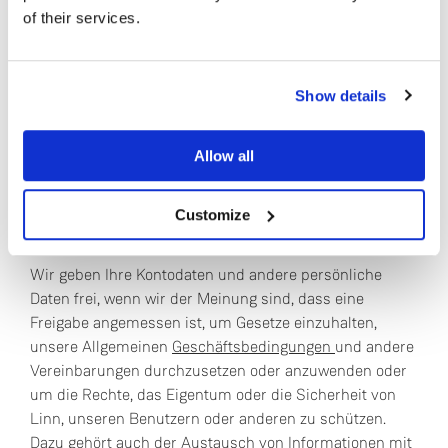
Kreditkarte getätigten Zahlungen und die Bereitstellung
of their services.
von Kundenservice. Diese Unternehmen und Individuen
Sind Sie derzeit in Besitz eines oder mehrerer
haben Zugriff auf diejenigen Ihrer personenbezogene
Linn Geräte?
Daten, die sie zur Erfüllung ihrer Funktion benötigen,
Show details
dürfen sie aber nicht für andere Zwecke verwenden.
Ja
Außerdem müssen sie personenbezogene Daten in
Allow all
Übereinstimmung mit dieser Datenschutzrichtlinie und
Nein
sämtlichen relevanten Gesetzgebungen handhaben.
Customize
Schutz von Linn und anderen
Wir geben Ihre Kontodaten und andere persönliche
Daten frei, wenn wir der Meinung sind, dass eine
Freigabe angemessen ist, um Gesetze einzuhalten,
unsere Allgemeinen
Geschäftsbedingungen
und andere
Vereinbarungen durchzusetzen oder anzuwenden oder
um die Rechte, das Eigentum oder die Sicherheit von
Linn, unseren Benutzern oder anderen zu schützen.
Dazu gehört auch der Austausch von Informationen mit