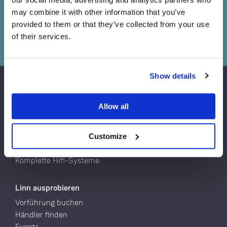
Systems stellen.
may combine it with other information that you’ve
provided to them or that they’ve collected from your use
Vorführung buchen
of their services.
Sind Sie derzeit in Besitz eines oder mehrerer
Linn Geräte?
Show details
Ja
Produkte
Allow all
Plattenspieler
Nein
Netzwerkplayer
Lautsprecher
Customize
Endstufen
Komplette Hifi-Systeme
Linn ausprobieren
Vorführung buchen
Händler finden
Events