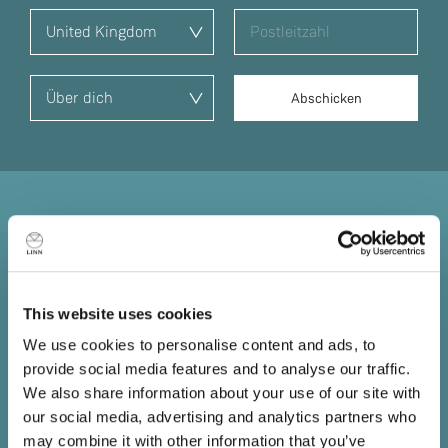
Klang direkt vom Ursprung
Informationen, die an der Quelle verloren gehen, sind für
immer verloren. Egal wie gut die Verstärker oder
This website uses cookies
Lautsprecher sind, Sie können nicht zurückholen, was
We use cookies to personalise content and ads, to
bereits verloren gegangen ist. Daher ist es wichtig, dass
provide social media features and to analyse our traffic.
Sie die bestmögliche Quelle an den Anfang Ihres HiFi-
We also share information about your use of our site with
Systems stellen.
our social media, advertising and analytics partners who
may combine it with other information that you’ve
Vorführung buchen