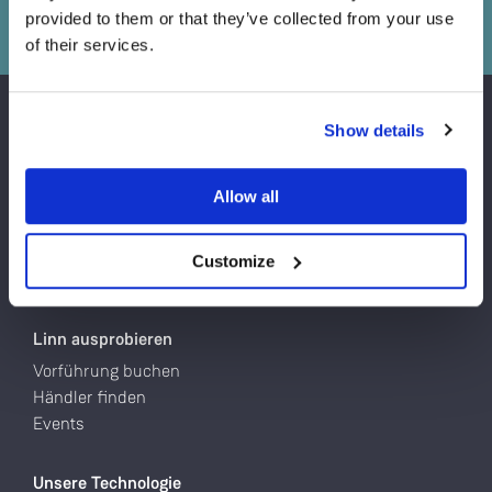
provided to them or that they’ve collected from your use
of their services.
Sind Sie derzeit in Besitz eines oder mehrerer
Linn Geräte?
Show details
Produkte
Ja
Plattenspieler
Allow all
Netzwerkplayer
Nein
Lautsprecher
Endstufen
Customize
Komplette Hifi-Systeme
Linn ausprobieren
Vorführung buchen
Händler finden
Events
Unsere Technologie