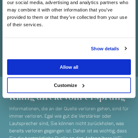
our social media, advertising and analytics partners who
may combine it with other information that you’ve
provided to them or that they’ve collected from your use
of their services.
Sind Sie derzeit in Besitz eines oder mehrerer
Linn Geräte?
Show details
Ja
Allow all
Nein
Customize
Klang direkt vom Ursprung
Informationen, die an der Quelle verloren gehen, sind für
immer verloren. Egal wie gut die Verstärker oder
Lautsprecher sind, Sie können nicht zurückholen, was
bereits verloren gegangen ist. Daher ist es wichtig, dass