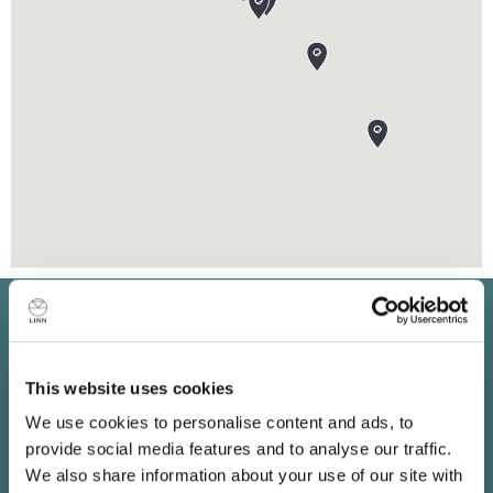
Bleiben Sie auf dem
Laufenden
This website uses cookies
We use cookies to personalise content and ads, to
Abonnieren Sie unseren Newsletter für Informationen
provide social media features and to analyse our traffic.
über die neuesten Linn Produkte, Musik, Angebote und
We also share information about your use of our site with
exklusive Events in Ihrer Nähe.