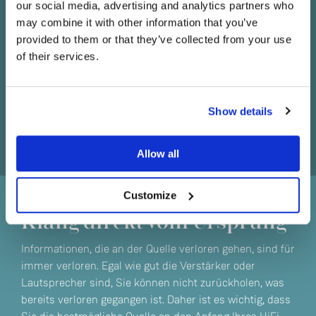
our social media, advertising and analytics partners who
may combine it with other information that you’ve
provided to them or that they’ve collected from your use
of their services.
Sind Sie derzeit in Besitz eines oder mehrerer
Linn Geräte?
Show details
Ja
Allow all
Nein
Customize
Klang direkt vom Ursprung
Informationen, die an der Quelle verloren gehen, sind für
immer verloren. Egal wie gut die Verstärker oder
Lautsprecher sind, Sie können nicht zurückholen, was
bereits verloren gegangen ist. Daher ist es wichtig, dass