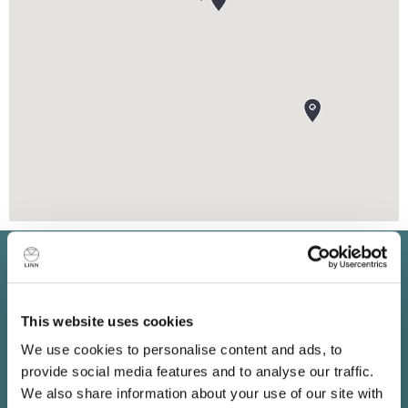
Bleiben Sie auf dem
Laufenden
This website uses cookies
We use cookies to personalise content and ads, to
Abonnieren Sie unseren Newsletter für Informationen
provide social media features and to analyse our traffic.
über die neuesten Linn Produkte, Musik, Angebote und
We also share information about your use of our site with
exklusive Events in Ihrer Nähe.