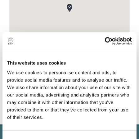
This website uses cookies
Über den Händler
We use cookies to personalise content and ads, to
provide social media features and to analyse our traffic.
Neustadtstrasse 3
We also share information about your use of our site with
Luzern
our social media, advertising and analytics partners who
6003
may combine it with other information that you’ve
Switzerland
provided to them or that they’ve collected from your use
of their services.
Sind Sie derzeit in Besitz eines oder mehrerer
Linn Geräte?