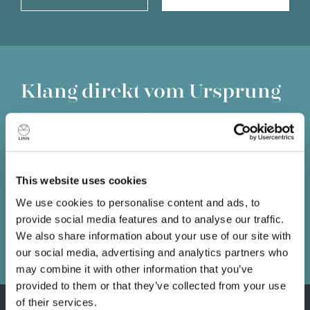
Klang direkt vom Ursprung
Informationen, die an der Quelle verloren gehen, sind für
immer verloren. Egal wie gut die Verstärker oder
Lautsprecher sind, Sie können nicht zurückholen, was
bereits verloren gegangen ist. Daher ist es wichtig, dass
This website uses cookies
Sie die bestmögliche Quelle an den Anfang Ihres HiFi-
Systems stellen.
We use cookies to personalise content and ads, to
provide social media features and to analyse our traffic.
We also share information about your use of our site with
Vorführung buchen
our social media, advertising and analytics partners who
may combine it with other information that you’ve
provided to them or that they’ve collected from your use
of their services.