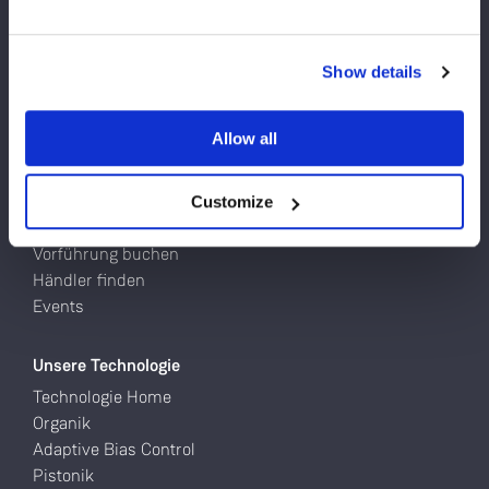
Sind Sie derzeit in Besitz eines oder mehrerer
Produkte
Linn Geräte?
Plattenspieler
Show details
Netzwerkplayer
Ja
Lautsprecher
Endstufen
Allow all
Nein
Komplette Hifi-Systeme
Customize
Linn ausprobieren
Vorführung buchen
Händler finden
Events
Unsere Technologie
Technologie Home
Organik
Adaptive Bias Control
Pistonik