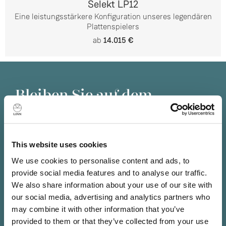
Selekt LP12
Eine leistungsstärkere Konfiguration unseres legendären
Plattenspielers
ab
14.015 €
Bleiben Sie auf dem
Laufenden
Abonnieren Sie unseren Newsletter für Informationen
über die neuesten Linn Produkte, Musik, Angebote und
This website uses cookies
exklusive Events in Ihrer Nähe.
We use cookies to personalise content and ads, to
provide social media features and to analyse our traffic.
We also share information about your use of our site with
our social media, advertising and analytics partners who
may combine it with other information that you’ve
provided to them or that they’ve collected from your use