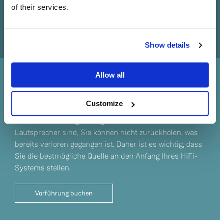
of their services.
Sind Sie derzeit in Besitz eines oder mehrerer
Linn Geräte?
Show details
Ja
Allow all
Nein
Klang direkt vom Ursprung
Customize
Informationen, die an der Quelle verloren gehen, sind für
immer verloren. Egal wie gut die Verstärker oder
Lautsprecher sind, Sie können nicht zurückholen, was
bereits verloren gegangen ist. Daher ist es wichtig, dass
Sie die bestmögliche Quelle an den Anfang Ihres HiFi-
Systems stellen.
Vorführung buchen