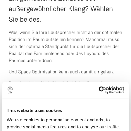
außergewöhnlicher Klang? Wählen
Sie beides.
Was, wenn Sie Ihre Lautsprecher nicht an der optimalen
Position im Raum aufstellen können? Manchmal muss
sich der optimale Standpunkt für die Lautsprecher der
Realität des Familienlebens oder des Layouts des
Raumes unterordnen.
Und Space Optimisation kann auch damit umgehen.
Das akustische Modell berücksichtigt die von Ihnen
gewählte Positionierung der Lautsprecher und ahmt
den Klang nach, den Sie gehört hätten, wären sie
optimal im Raum platziert.
This website uses cookies
Anders als bei Lösungen für die Raumoptimierung, die
We use cookies to personalise content and ads, to
Mikrofone verwenden, stellt Space Optimisation sicher,
provide social media features and to analyse our traffic.
dass Sie hervorragenden Klang erhalten, und zwar