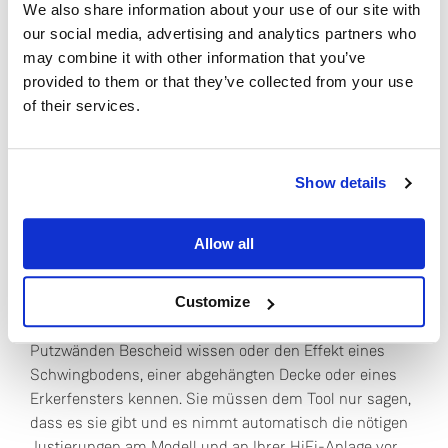
We also share information about your use of our site with
unabhängig davon, wo im Raum Sie Ihre Lautsprecher
our social media, advertising and analytics partners who
aufstellen wollen.
may combine it with other information that you’ve
provided to them or that they’ve collected from your use
Und nicht nur das: Space Optimisation entfernt nur die
of their services.
schlechten Einflüsse des Raums, indem es die
problematischen Frequenzen isoliert. So wird
Sind Sie derzeit in Besitz eines oder mehrerer
sichergestellt, dass der Charakter Ihrer sorgfältig
Linn Geräte?
gewählten HiFi-Anlage intakt bleibt.
Show details
Ja
Jeder ist Experte
Allow all
Nein
Für die Anwendung der Space Optimisation Technologie
braucht es kein Expertenwissen. Sie müssen nicht über
Customize
die akustischen Eigenschaften von Ziegelsteinen und
Putzwänden Bescheid wissen oder den Effekt eines
Schwingbodens, einer abgehängten Decke oder eines
Erkerfensters kennen. Sie müssen dem Tool nur sagen,
dass es sie gibt und es nimmt automatisch die nötigen
Justierungen am Modell und an Ihrer HiFi-Anlage vor.